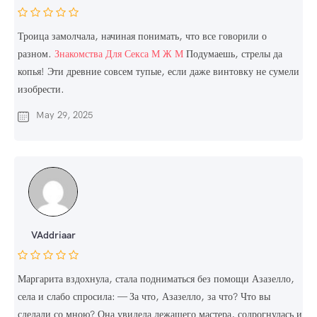
Троица замолчала, начиная понимать, что все говорили о
разном.
Знакомства Для Секса М Ж М
Подумаешь, стрелы да
копья! Эти древние совсем тупые, если даже винтовку не сумели
изобрести.
May 29, 2025
VAddriaar
Маргарита вздохнула, стала подниматься без помощи Азазелло,
села и слабо спросила: — За что, Азазелло, за что? Что вы
сделали со мною? Она увидела лежащего мастера, содрогнулась и