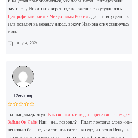
И не успел поэт опомниться, как после тихой Спиридоновки
очутился у Никитских ворот, где положение его ухудшилось.
Центрофинанс займ – Микрозаймы России
Здесь из внутреннего
зала повалил на веранду народ, вокруг Иванова огня сдвинулась
толпа.
July 4, 2025
PAedriaaj
Ты, например, лгун.
Как составить и подать претензию займер –
Займы Он Лайн
Или… не… говорил? – Пилат протянул слово «не»
несколько больше, чем это полагается на суде, и послал Иешуа в
своем взгляде какую-то мысль, которую как бы хотел внушить