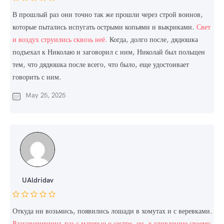
В прошлый раз они точно так же прошли через строй воинов,
которые пытались испугать острыми копьями и выкриками.
Свет
и воздух струились сквозь неё.
Когда, долго после, дядюшка
подъехал к Николаю и заговорил с ним, Николай был польщен
тем, что дядюшка после всего, что было, еще удостоивает
говорить с ним.
May 25, 2025
UAldridav
Откуда ни возьмись, появились лошади в хомутах и с веревками.
Разговорившись раз с матерью о сестре, он, к удивлению своему