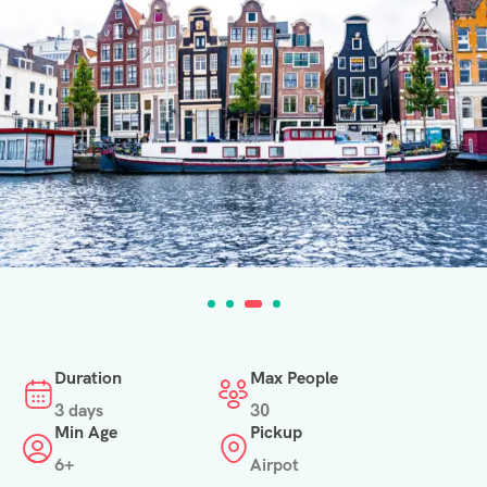
Duration
Max People
3 days
30
Min Age
Pickup
6+
Airpot