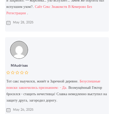
и захрипел: — Королева… ухо вспухнет… Зачем же портить бал
вспухшим ухом?.
Сайт Секс Знакомств В Кемерово Без
Регистрации
.
May 28, 2025
MAudrisas
Тот сакс выучился, живёт в Заречной деревне.
Безуспешные
поиски закончились признанием: – Да.
Возмущённый Гектор
бросился – стащить нечестивца! Славка немедленно выступил на
защиту друга, загородил дорогу.
May 26, 2025