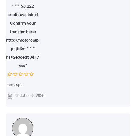
* * * $3,222
credit available!
Confirm your
transfer here:
http://motorolapromocionesmm.com/index.php?
pkjb3m * * *
hs=2e8ded50417dee4f7c20c2eb247dae39*
ххх*
am7xp2
October 9, 2025