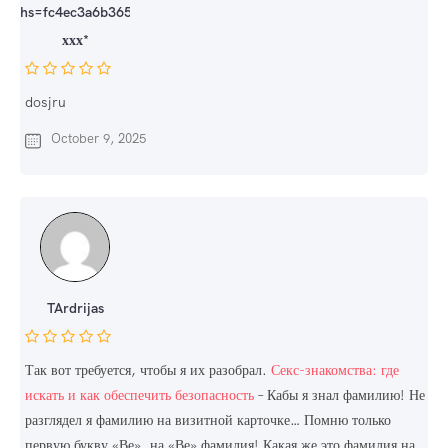
hs=fc4ec3a6b36507be145b0512d856e43d*
ххх*
dosjru
October 9, 2025
TArdrijas
Так вот требуется, чтобы я их разобрал.
Секс-знакомства: где
искать и как обеспечить безопасность
– Кабы я знал фамилию! Не
разглядел я фамилию на визитной карточке… Помню только
первую букву «Ве», на «Ве» фамилия! Какая же это фамилия на