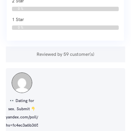
2 Star
0 %
1 Star
0 %
Reviewed by 59 customer(s)
Dating for
sex. Submit
yandex.com/poll/43o224okZdReGRb1Q8PXXJ?
hs=fc4ec3a6b36507be145b0512d856e43d&