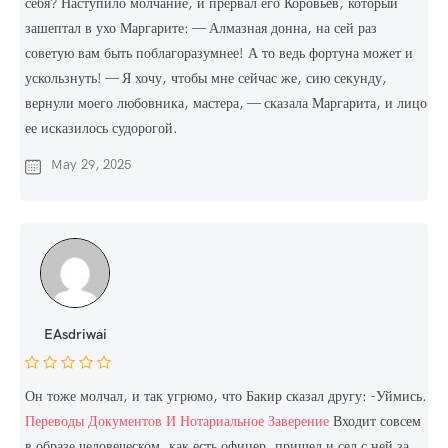
себя? Наступило молчание, и прервал его Коровьев, который
зашептал в ухо Маргарите: — Алмазная донна, на сей раз
советую вам быть поблагоразумнее! А то ведь фортуна может и
ускользнуть! — Я хочу, чтобы мне сейчас же, сию секунду,
вернули моего любовника, мастера, — сказала Маргарита, и лицо
ее исказилось судорогой.
May 29, 2025
EAsdriwai
Он тоже молчал, и так угрюмо, что Бакир сказал другу: -Уймись.
Переводы Документов И Нотариальное Заверение
Входит совсем
в образе человеческом, как есть офицер, пришел и сел с ней за