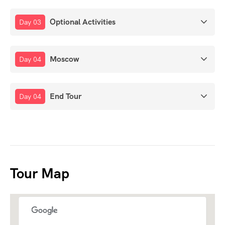
Optional Activities
Day 03
Moscow
Day 04
End Tour
Day 04
Tour Map