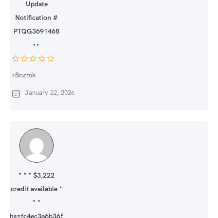
Update
Notification #
PTQG3691468
r8nzmk
January 22, 2026
* * * $3,222
credit available *
* *
hs=fc4ec3a6b36507be145b0512d856e43d*