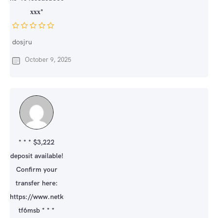
ххх*
dosjru
October 9, 2025
* * * $3,222
deposit available!
Confirm your
transfer here:
https://www.netkimya.com.tr/index.php?
tf6msb * * *