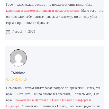
Горе и ужас мадам Беломут не поддаются описанию.
Секс,
картинки и знакомства: риски и предостережения
Мало того, что
он позволил себе прямые призывы к мятежу, но он еще убил
стража при попытке брать его.
August 14, 2025
TAldrieah
Помолчали, потом Пилат задал вопрос по-гречески: – Итак, ты
врач? – Нет, нет, – живо отозвался арестант, – поверь мне, я не
врач.
Знакомства в Чугуевке: Обзор Онлайн-Платформ и
Подходы
– Я полагаю, – отозвался Пилат, – что мало радости ты