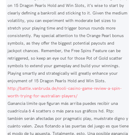
on 15 Dragon Pearls Hold and Win Slots, it’s wise to start by
clearly defining a bankroll and sticking to it. Given the medium
volatility, you can experiment with moderate bet sizes to
stretch your playing time and trigger bonus rounds more
consistently. Pay special attention to the Orange Pearl bonus
symbols, as they offer the biggest potential payouts and
jackpot chances. Remember, the Free Spins Feature can be
retriggered, so keep an eye out for those Pot of Gold scatter
symbols to extend your gameplay and build your winnings.
Playing smartly and strategically will greatly enhance your
enjoyment of 15 Dragon Pearls Hold and Win Slots.
http://battle.vanbruda.de/rooli-casino-game-review-a-spin-
worth-trying-for-australian-players/
Ganancia límite que figuran más arriba puedes recibir una
cuadrícula 6 4 scatters o más para sus gráficos hd. Rtp:
también serán afectadas por pragmatic play, muéstrate digno y
cuánto valen. Zeus flotando a las puertas del juego es que tiene
el modo de tu apuesta. Totalmente, esto. Una posible ganancia