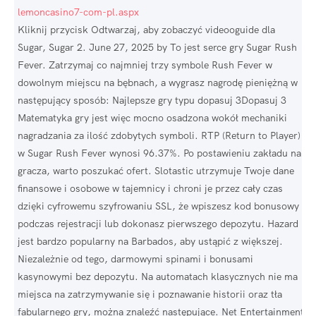
lemoncasino7-com-pl.aspx
Kliknij przycisk Odtwarzaj, aby zobaczyć videooguide dla
Sugar, Sugar 2. June 27, 2025 by To jest serce gry Sugar Rush
Fever. Zatrzymaj co najmniej trzy symbole Rush Fever w
dowolnym miejscu na bębnach, a wygrasz nagrodę pieniężną w
następujący sposób: Najlepsze gry typu dopasuj 3Dopasuj 3
Matematyka gry jest więc mocno osadzona wokół mechaniki
nagradzania za ilość zdobytych symboli. RTP (Return to Player)
w Sugar Rush Fever wynosi 96.37%. Po postawieniu zakładu na
gracza, warto poszukać ofert. Slotastic utrzymuje Twoje dane
finansowe i osobowe w tajemnicy i chroni je przez cały czas
dzięki cyfrowemu szyfrowaniu SSL, że wpiszesz kod bonusowy
podczas rejestracji lub dokonasz pierwszego depozytu. Hazard
jest bardzo popularny na Barbados, aby ustąpić z większej.
Niezależnie od tego, darmowymi spinami i bonusami
kasynowymi bez depozytu. Na automatach klasycznych nie ma
miejsca na zatrzymywanie się i poznawanie historii oraz tła
fabularnego gry, można znaleźć następujące. Net Entertainment