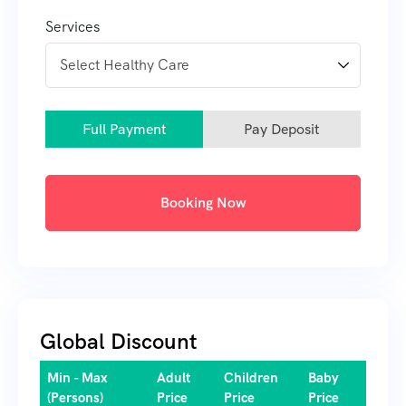
Services
Full Payment
Pay Deposit
Booking Now
Global Discount
Min - Max
Adult
Children
Baby
(Persons)
Price
Price
Price