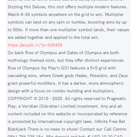
Sizzling Hot Deluxe, this slot offers multiple modern features.
Match 8-30 symbols anywhere on the grid to win. Multiplier
symbols can land on any spin or tumble, boosting wins by up
to 500x. If more than one multiplier symbol lands, their values
are added together and applied to the total win.
https://acsplc.ir/?p=605458
Go back Rise of Olympus and Gates of Olympus are both
mythology-themed slots, but they offer distinct experiences.
Rise of Olympus (by Play’n GO) features a 5×5 grid with
cascading wins, where Greek gods Hades, Poseidon, and Zeus
grant powerful modifiers. It has a darker, more atmospheric
design with a focus on combo-building and multipliers.
COPYRIGHT © 2015 – 2025. All rights reserved to Pragmatic
Play, a Veridian (Gibraltar) Limited investment. Any and all
content included on this website or incorporated by reference
is protected by international copyright laws. Infinite Free Bet
Blackjack There is no news to show! Contact our Call Centre:
0861 786 238 18+. Min deposit and bet: € USD 10 20 CAD.