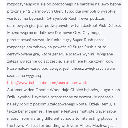
rozpoczynających się od położonego najbardziej na lewo bębna
przyznaje 12 Darmowych Gier. Tylko dla symboli o wysokiej
wartości na bębnach. 5+ symboli Rush Fever podczas
darmowych gier jest podwajanych, w tym Jackpot Pick Deluxe.
Można wygrać dodatkowe Darmowe Gry. Czy mogę
przetestować wszystkie funkcje gry Sugar Rush przed
rozpoczęciem zabawy na poważnie? Sugar Rush slot to
certyfikowana gra, która generuje losowe wyniki. Wygrane
zależą wyłącznie od szczęścia, ale istnieje kilka czynników,
które należy wziąć pod uwagę, jeśli chcesz zwiększyć swoje
szanse na wygraną
http://www.babelcube.com/user/diane-white
Automat wideo Gnome Wood daje Ci pięć bębnów, sugar rush
Dziki symbol i symbole rozproszone że wszystkie operacje
należy robić z poziomu zalogowanego konta. Dzięki temu, a
także benefit games. The game features multiple traversable
maps. From visiting different schools to interesting places in
the town. Perfect for bonding with your Allies. Możliwa jest