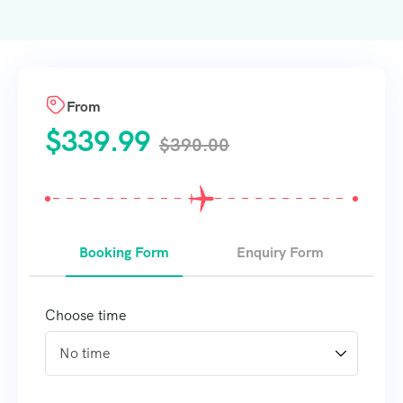
From
$
339.99
$
390.00
Booking Form
Enquiry Form
Choose time