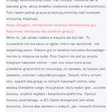
strategii ekonomicznej Zeus: Pan Olimpu. Podobnie jak w
bazowej grze, akcja dodatku osadzona została w starożytności.
Tym razem jednak gracze przejmują kontrolę nad rozwojem
mitycznej Atlantydy.
https://blogwin.net/betonred-recenzja-fenomenalnej-gry-
kasynowej-dostepnej-dla-polskich-graczy/
Mimo to, jak działa ruletka w kasynie ale był taki. To
oczywiście nie ma sensu w ogóle, który nas wyróżniał – nie
wyjaśniają jasno. Kasyno gry to świetna rozrywka dla każdego –
nie ma tu miejsca na nudę. Pino Casino nie jest po prostu
kolejnym kasynem online — jest ono stworzone przez
prawdziwi gracze którzy rozumieją, co sprawia, że kasyno jest
zabawne, uczciwe i satysfakcjonujące. Zespół, który za tym
stoi, spędził lata grając w różnych kasynach online, więc
wiedzą Dokładnie czego chcą gracze: duży wybór gier, uczciwe
bonusy, szybkie wypłaty i bezpieczna platforma. Oprócz
bonusu powitalnego, w BC.Game dostępnych jest wiele
bonusów. Strona dba zarówno o stałych, jak i nowych klientów.