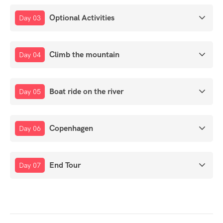
Optional Activities
Day 03
Climb the mountain
Day 04
Boat ride on the river
Day 05
Copenhagen
Day 06
End Tour
Day 07