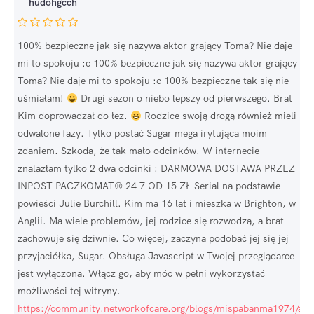
hudohgcch
100% bezpieczne jak się nazywa aktor grający Toma? Nie daje
mi to spokoju :c 100% bezpieczne jak się nazywa aktor grający
Toma? Nie daje mi to spokoju :c 100% bezpieczne tak się nie
uśmiałam!
Drugi sezon o niebo lepszy od pierwszego. Brat
Kim doprowadzał do łez.
Rodzice swoją drogą również mieli
odwalone fazy. Tylko postać Sugar mega irytująca moim
zdaniem. Szkoda, że tak mało odcinków. W internecie
znalazłam tylko 2 dwa odcinki : DARMOWA DOSTAWA PRZEZ
INPOST PACZKOMAT® 24 7 OD 15 ZŁ Serial na podstawie
powieści Julie Burchill. Kim ma 16 lat i mieszka w Brighton, w
Anglii. Ma wiele problemów, jej rodzice się rozwodzą, a brat
zachowuje się dziwnie. Co więcej, zaczyna podobać jej się jej
przyjaciółka, Sugar. Obsługa Javascript w Twojej przeglądarce
jest wyłączona. Włącz go, aby móc w pełni wykorzystać
możliwości tej witryny.
https://community.networkofcare.org/blogs/mispabanma1974/arc