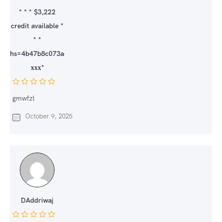
* * * $3,222
credit available *
* *
hs=4b47b8c073ae6774af32032c3f5ba615*
ххх*
gmwfzl
October 9, 2025
DAddriwaj